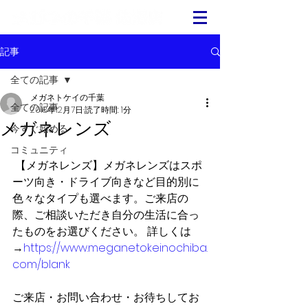
記事
全ての記事
メガネトケイの千葉
全ての記事
2018年12月7日
読了時間: 1分
メガネレンズ
今すぐ始める
コミュニティ
 【メガネレンズ】メガネレンズはスポ
ーツ向き・ドライブ向きなど目的別に
色々なタイプも選べます。ご来店の
際、ご相談いただき自分の生活に合っ
たものをお選びください。 詳しくは
→
https://www.meganetokeinochiba.
com/blank 
ご来店・お問い合わせ・お待ちしてお