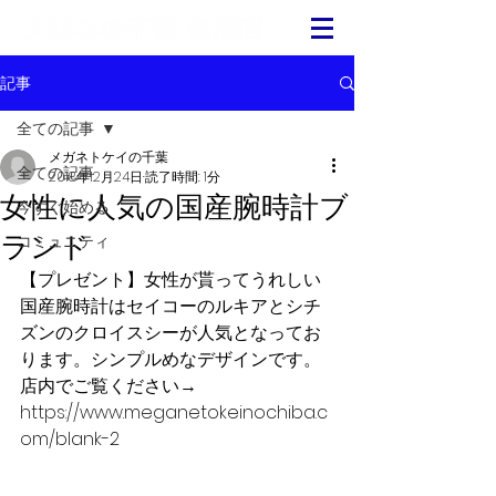
記事
全ての記事
メガネトケイの千葉
全ての記事
2018年12月24日
読了時間: 1分
女性に人気の国産腕時計ブ
今すぐ始める
ランド
コミュニティ
【プレゼント】女性が貰ってうれしい
国産腕時計はセイコーのルキアとシチ
ズンのクロイスシーが人気となってお
ります。シンプルめなデザインです。​
店内でご覧ください→　
https://www.meganetokeinochiba.c
om/blank-2