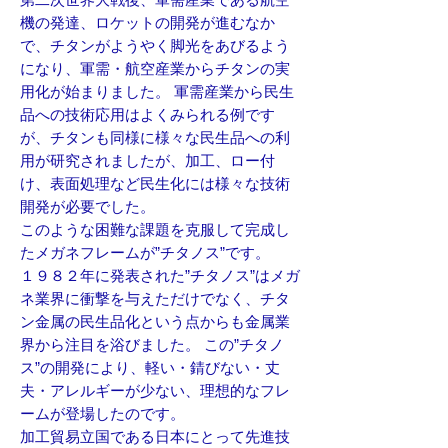
機の発達、ロケットの開発が進むなか
で、チタンがようやく脚光をあびるよう
になり、軍需・航空産業からチタンの実
用化が始まりました。 軍需産業から民生
品への技術応用はよくみられる例です
が、チタンも同様に様々な民生品への利
用が研究されましたが、加工、ロー付
け、表面処理など民生化には様々な技術
開発が必要でした。
このような困難な課題を克服して完成し
たメガネフレームが”チタノス”です。
１９８２年に発表された”チタノス”はメガ
ネ業界に衝撃を与えただけでなく、チタ
ン金属の民生品化という点からも金属業
界から注目を浴びました。 この”チタノ
ス”の開発により、軽い・錆びない・丈
夫・アレルギーが少ない、理想的なフレ
ームが登場したのです。
加工貿易立国である日本にとって先進技