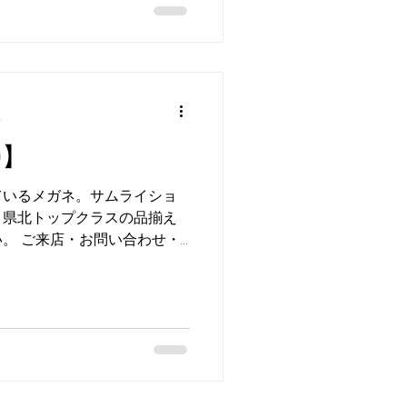
分
O】
ているメガネ。サムライショ
。県北トップクラスの品揃え
。 ご来店・お問い合わせ・
 トケイの千葉 佐沼店 お問い
-3158...