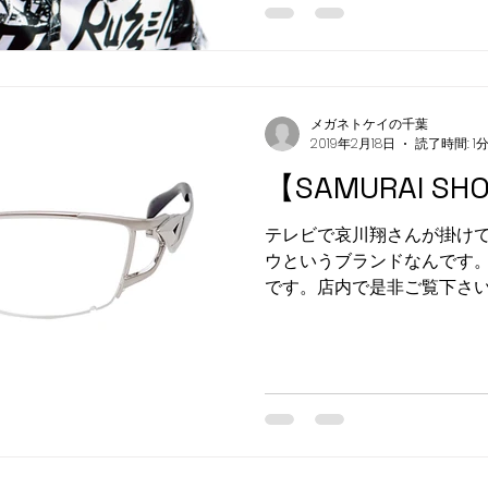
メガネトケイの千葉
2019年2月18日
読了時間: 1
【SAMURAI SH
テレビで哀川翔さんが掛け
ウというブランドなんです
です。店内で是非ご覧下さい
お待ちしております メガネ
合わせ専用ダイヤル TEL 0220-22