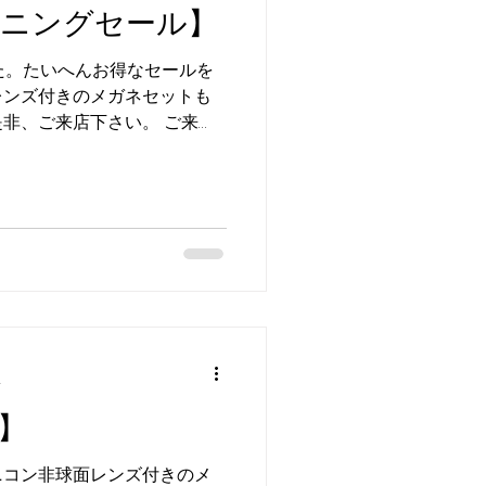
プニングセール】
た。たいへんお得なセールを
レンズ付きのメガネセットも
非、ご来店下さい。 ご来
ております メガネ トケイの
イヤル TEL...
分
】
ニコン非球面レンズ付きのメ