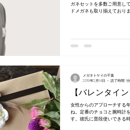
ガネセットを多数ご用意し
ドメガネも取り揃えており
すので是非、ご来店下さい。
待ちしております メガネ 
わせ専用ダイヤル...
メガネトケイの千葉
2019年2月14日
読了時間: 1
【バレンタイン
女性からのアプローチする
ね。定番のチョコと腕時計
す。彼氏に普段使いできる
みませんか？ ご来店・お問