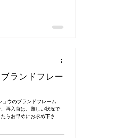
千葉 佐沼店...
分
HOのブランドフレー
ライショウのブランドフレーム
で、再入荷は、難しい状況で
したらお早めにお求め下さ
・お待ちしております メガネ
せ専用ダイヤル TEL...