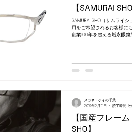
【SAMURAI S
SAMURAI SHO（サムラ
用をご希望されるお客様に
創業100年を超える増永眼
せ・お待ちしております メ
問い合わせ専用ダイヤル TEL...
メガネトケイの千葉
2019年2月21日
読了時間: 1
【国産フレーム 
SHO】