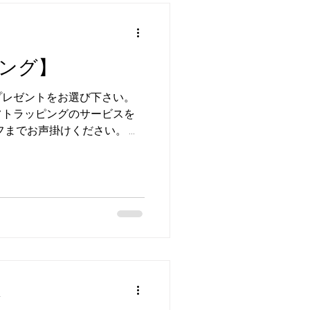
ング】
プレゼントをお選び下さい。
フトラッピングのサービスを
フまでお声掛けください。 ご
しております メガネ トケイ
ダイヤル TEL...
分