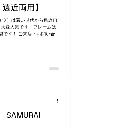
HO 遠近両用】
イショウ）は若い世代から遠近両
も大変人気です。フレームは
鏡製です！ ご来店・お問い合わ
ガネ トケイの千葉 佐沼店 お
分
SAMURAI