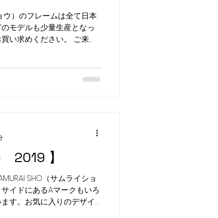
イショウ）のフレームは全て日本
どのモデルも少量生産となっ
買い求めください。 ご来
ております メガネ トケイの
イヤル TEL...
分
O 2019 】
URAI SHO（サムライショ
サイドにあるAマークもいろ
います。お気に入りのデザイ
来店・お問い合わせ・お待ち